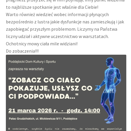
to najbliższe spotkanie jest właśnie dla Ciebie!
Warto również wiedzieć wobec informacji płynących
bezpośrednio z lustra jakie dysfunkcje nas zamieszkują i jak
zapobiegać przyszłym problemom. Liczymy na Państwa
liczny udział i aktywne uczestnictwo w warsztatach.
Ochotnicy mowy ciała mile widziani!
Do zobaczenia!!!