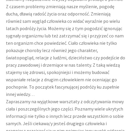
Z czasem problemy zmieniają nasze myślenie, pogodę
ducha, dławią radość życia oraz odporność. Zmieniają
również sam wygląd człowieka co widać wyraźnie po wielu
latach podróży życia. Możemy się z tym pogodzić ignorując
sygnały organizmu lub też zatrzymać się i przyjrzeć co nam
ten organizm chce powiedzieć. Ciało człowieka nie tylko
pokazuje choroby lecz również jego charakter,
światopogląd, relacje z ludźmi, dzieciństwo czy podejście do
pracy zawodowej i drzemiące w nas talenty. Z taką wiedzą
stajemy się zdrowsi, spokojniejsi i możemy budować
wspaniałe relacje z drugim człowiekiem nie oceniając go
pochopnie. To początek fascynującej podróży ku zupełnie
innej wiedzy…
Zapraszamy na wyjątkowe warsztaty z odczytywania mowy
ciała i poszczególnych jego części. Poznamy wiele ukrytych
informacji nie tylko o innych lecz przede wszystkim o sobie
samych. Jeśli ciekawa/y jesteś drugiego człowieka i
pragniesz przejrzeć się w nim pojmując inny punkt widzenia