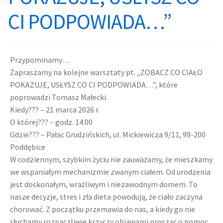
CI PODPOWIADA…”
Harmonogram zajęć
Pałac
Poddębickie Centrum Wolontariatu
Projekty
Przypominamy…
Poddębicki Uniwersytet III Wieku
Kontakt
Zapraszamy na kolejne warsztaty pt. „ZOBACZ CO CIAŁO
POKAZUJE, USŁYSZ CO CI PODPOWIADA…”, które
poprowadzi Tomasz Małecki
.
Poddębickie Mażoretki DALIA
Plany i sprawozdania
Kiedy??? – 21 marca 2026 r.
O której??? – godz. 14:00
Plan Zajęć
Informacja dla osób niepełnosprawnych
Gdzie??? – Pałac Grudzińskich, ul. Mickiewicza 9/11, 99-200
Poddębice
Pałac
Deklaracja dostępności
W codziennym, szybkim życiu nie zauważamy, że mieszkamy
we wspaniałym mechanizmie zwanym ciałem. Od urodzenia
Kontakt
jest doskonałym, wrażliwym i niezawodnym domem. To
nasze decyzje, stres i zła dieta powodują, że ciało zaczyna
chorować. Z początku przemawia do nas, a kiedy go nie
słuchamy rozpaczliwie krzyczy objawami prosząc o pomoc.