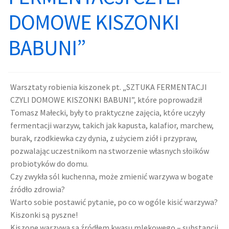
DOMOWE KISZONKI
Harmonogram zajęć
Pałac
BABUNI”
Poddębickie Centrum Wolontariatu
Projekty
Poddębicki Uniwersytet III Wieku
Kontakt
Warsztaty robienia kiszonek pt. „SZTUKA FERMENTACJI
CZYLI DOMOWE KISZONKI BABUNI”
,
które poprowadził
Poddębickie Mażoretki DALIA
Plany i sprawozdania
Tomasz Małecki, były to praktyczne zajęcia, które uczyły
fermentacji warzyw, takich jak kapusta, kalafior, marchew,
Plan Zajęć
Informacja dla osób niepełnosprawnych
burak, rzodkiewka czy dynia, z użyciem ziół i przypraw,
pozwalając uczestnikom na stworzenie własnych słoików
Pałac
Deklaracja dostępności
probiotyków do domu.
Czy zwykła sól kuchenna, może zmienić warzywa w bogate
Kontakt
źródło zdrowia?
Warto sobie postawić pytanie, po co w ogóle kisić warzywa?
Kiszonki są pyszne!
Kiszone warzywa są źródłem kwasu mlekowego – substancji