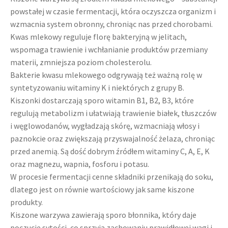
powstałej w czasie fermentacji, która oczyszcza organizm i
wzmacnia system obronny, chroniąc nas przed chorobami.
Kwas mlekowy reguluje florę bakteryjną w jelitach,
wspomaga trawienie i wchłanianie produktów przemiany
materii, zmniejsza poziom cholesterolu.
Bakterie kwasu mlekowego odgrywają też ważną rolę w
syntetyzowaniu witaminy K i niektórych z grupy B.
Kiszonki dostarczają sporo witamin B1, B2, B3, które
regulują metabolizm i ułatwiają trawienie białek, tłuszczów
i węglowodanów, wygładzają skórę, wzmacniają włosy i
paznokcie oraz zwiększają przyswajalność żelaza, chroniąc
przed anemią. Są dość dobrym źródłem witaminy C, A, E, K
oraz magnezu, wapnia, fosforu i potasu.
W procesie fermentacji cenne składniki przenikają do soku,
dlatego jest on równie wartościowy jak same kiszone
produkty.
Kiszone warzywa zawierają sporo błonnika, który daje
poczucie sytości, co sprzyja zachowaniu prawidłowej wagi i