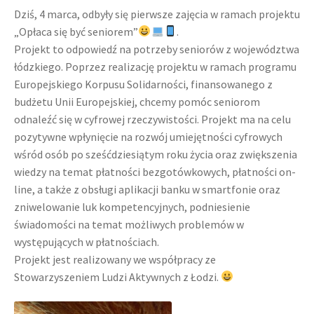
Dziś, 4 marca, odbyły się pierwsze zajęcia w ramach projektu
Harmonogram zajęć
Pałac
„Opłaca się być seniorem”
.
Projekt to odpowiedź na potrzeby seniorów z województwa
Poddębickie Centrum Wolontariatu
Projekty
łódzkiego. Poprzez realizację projektu w ramach programu
Europejskiego Korpusu Solidarności, finansowanego z
Poddębicki Uniwersytet III Wieku
Kontakt
budżetu Unii Europejskiej, chcemy pomóc seniorom
odnaleźć się w cyfrowej rzeczywistości. Projekt ma na celu
pozytywne wpłynięcie na rozwój umiejętności cyfrowych
Poddębickie Mażoretki DALIA
Plany i sprawozdania
wśród osób po sześćdziesiątym roku życia oraz zwiększenia
wiedzy na temat płatności bezgotówkowych, płatności on-
Plan Zajęć
Informacja dla osób niepełnosprawnych
line, a także z obsługi aplikacji banku w smartfonie oraz
zniwelowanie luk kompetencyjnych, podniesienie
Pałac
Deklaracja dostępności
świadomości na temat możliwych problemów w
występujących w płatnościach.
Kontakt
Projekt jest realizowany we współpracy ze
Stowarzyszeniem Ludzi Aktywnych z Łodzi.