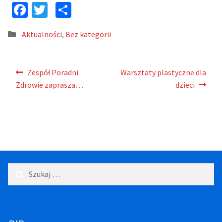
Fa
T
P
ce
wi
o
Kategoria:
Aktualności
,
Bez kategorii
b
tt
dz
o
er
ie
Nawigacja
o
l
Poprzedni
Następny
Zespół Poradni
Warsztaty plastyczne dla
wpis:
wpis:
wpisu
k
si
Zdrowie zaprasza…
dzieci
ę
Szukaj: